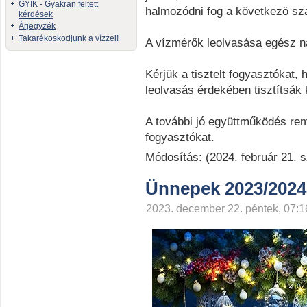
GYIK - Gyakran feltett
halmozódni fog a következö szám
kérdések
Árjegyzék
Takarékoskodjunk a vízzel!
A vízmérők leolvasása egész na
Kérjük a tisztelt fogyasztókat
leolvasás érdekében tisztítsák 
A további jó együttműködés re
fogyasztókat.
Módosítás: (2024. február 21. s
Ünnepek 2023/2024
2023. december 22. péntek, 07:16 