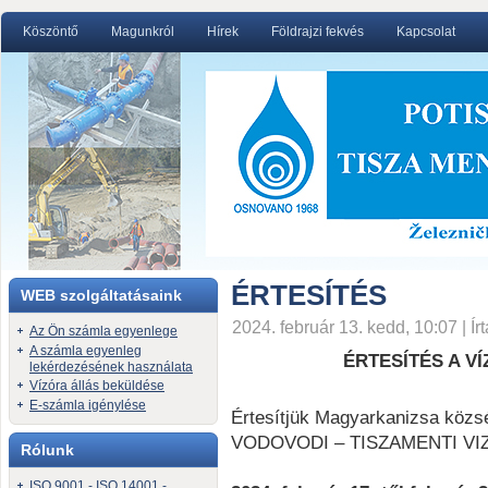
Köszöntő
Magunkról
Hírek
Földrajzi fekvés
Kapcsolat
ÉRTESÍTÉS
WEB szolgáltatásaink
2024. február 13. kedd, 10:07 | Írt
Az Ön számla egyenlege
A számla egyenleg
ÉRTESÍTÉS A 
lekérdezésének használata
Vízóra állás beküldése
E-számla igénylése
Értesítjük Magyarkanizsa közsé
VODOVODI – TISZAMENTI V
Rólunk
ISO 9001 - ISO 14001 -