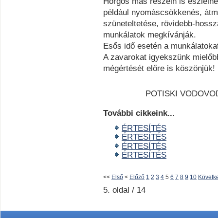
Horgos más részein is észlelhe
például nyomáscsökkenés, átmen
szüneteltetése, rövidebb-hossz
munkálatok megkívánják.
Esős idő esetén a munkálatoka
A zavarokat igyekszünk mielőbb
mégértését előre is köszönjük!
POTISKI VODOVOD
További cikkeink...
ÉRTESÍTÉS
ÉRTESÍTÉS
ÉRTESÍTÉS
ÉRTESÍTÉS
<<
Első
<
Előző
1
2
3
4
5
6
7
8
9
10
Követk
5. oldal / 14