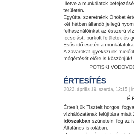
illetve a munkálatok befejezésé
területén.
Egyúttal szeretnénk Önöket ért
két hétben állandó jellegű nyom
felhasználóinkat az ésszerű ví
locsolást, burkolt felületek é
Esős idő esetén a munkálatoka
A zavarokat igyekszünk mielőbb
mégértését előre is köszönjük!
POTISKI VODOVOD
ÉRTESÍTÉS
2023. április 19. szerda, 12:15 | Í
É R
Értesítjük Tisztelt horgosi fog
vízhálózatának felújítása miatt
időszakban
szünetelni fog az i
Általános iskolában.