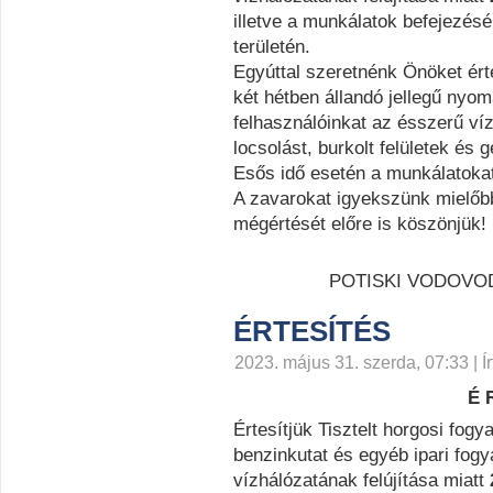
illetve a munkálatok befejezésé
területén.
Egyúttal szeretnénk Önöket ért
két hétben állandó jellegű nyom
felhasználóinkat az ésszerű ví
locsolást, burkolt felületek é
Esős idő esetén a munkálatoka
A zavarokat igyekszünk mielőbb
mégértését előre is köszönjük!
POTISKI VODOVOD
ÉRTESÍTÉS
2023. május 31. szerda, 07:33 | Ír
É R
Értesítjük Tisztelt horgosi fogy
benzinkutat és egyéb ipari fog
vízhálózatának felújítása miatt
2