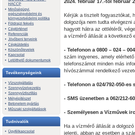
2024. február 17.-től február 
HACCP
Minőségügyi,
egészségvédelmi és
Kérjük a tisztelt fogyasztókat
környezetvédelmi politika
dolgozója nem tudta elvégezni a
Földrajzi fekvés
hagyott hátra az ottlétéről, vé
Cégtörténet
Referenciák
a vízmérő állását a következő 
Jövőbeni terveink
Cégküldetés
- Telefonon a 0800 – 024 – 004
Köszönőlevelek
Kapcsolat
szám ingyenes, amely elérhető
Letölthető dokumentumok
telefonszámot minden más infor
hívószámmal rendelkező vezeté
Tevékenységeink
Vízszolgáltatás
- Telefonon a 024/792-050-es
Szennyvízelvezetés
Szennyvíztisztítás
- SMS üzenetben a 062/212-6
Mélyépítészet
Betonelem gyártás
Műszaki szolgáltatások
- Személyesen a Vízművek ir
Tudnivalók
Ha a vízmérő állását a dolgozó
Ügyfélkapcsolat
jelenti, abban az esetben a sz