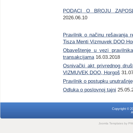
PODACI O BROJU ZAPOSL
2026.06.10
Pravilnik o načinu rešavanja r
Tisza Menti Vizmuvek DOO Ho
Obaveštenje u vezi pravilnika
transakcijama
16.03.2018
Osnivački akt privrednog d
VIZMUVEK DOO, Horgoš
31.07
Pravilnik o postupku unutrašnje
Odluka o poslovnoj tajni
25.05.
Copyright © 2
A
Joomla Templates
by PWC