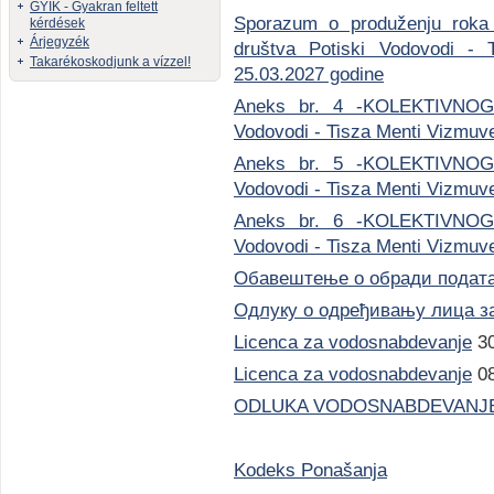
GYIK - Gyakran feltett
Sporazum o produženju roka 
kérdések
Árjegyzék
društva Potiski Vodovodi 
Takarékoskodjunk a vízzel!
25.03.2027 godine
Aneks br. 4 -KOLEKTIVNOG
Vodovodi - Tisza Menti Vizmu
Aneks br. 5 -KOLEKTIVNOG
Vodovodi - Tisza Menti Vizmu
Aneks br. 6 -KOLEKTIVNOG
Vodovodi - Tisza Menti Vizmu
Обавештење о обради подата
Одлуку о одређивању лица за
Licenca za vodosnabdevanje
30
Licenca za vodosnabdevanje
08
ODLUKA VODOSNABDEVANJE
Kodeks Ponašanja