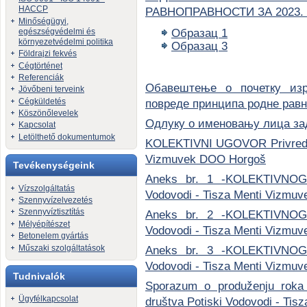
HACCP
РАВНОПРАВНОСТИ ЗА 2023.
Minőségügyi,
egészségvédelmi és
Образац 1
környezetvédelmi politika
Образац 3
Földrajzi fekvés
Cégtörténet
Referenciák
Oбавештење о почетку из
Jövőbeni terveink
Cégküldetés
повреде принципа родне рав
Köszönőlevelek
Одлуку о именовању лица за
Kapcsolat
Letölthető dokumentumok
KOLEKTIVNI UGOVOR Privrednog
Vizmuvek DOO Horgoš
Tevékenységeink
Aneks br. 1 -KOLEKTIVNOG
Vízszolgáltatás
Vodovodi - Tisza Menti Vizmu
Szennyvízelvezetés
Szennyvíztisztítás
Aneks br. 2 -KOLEKTIVNOG
Mélyépítészet
Vodovodi - Tisza Menti Vizmu
Betonelem gyártás
Műszaki szolgáltatások
Aneks br. 3 -KOLEKTIVNOG
Vodovodi - Tisza Menti Vizmu
Tudnivalók
Sporazum o produženju roka 
Ügyfélkapcsolat
društva Potiski Vodovodi - Ti