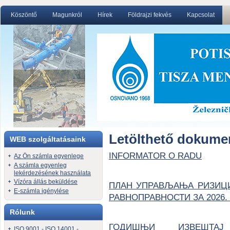
Köszöntő
Magunkról
Hírek
Földrajzi fekvés
Kapcsolat
Letölthető dokum
WEB szolgáltatásaink
INFORMATOR O RADU
Az Ön számla egyenlege
A számla egyenleg
lekérdezésének használata
Vízóra állás beküldése
ПЛАН УПРАВЉАЊА РИЗИЦ
E-számla igénylése
РАВНОПРАВНОСТИ ЗА 2026.
Rólunk
ГОДИШЊИ ИЗВЕШТА
ISO 9001 - ISO 14001 -