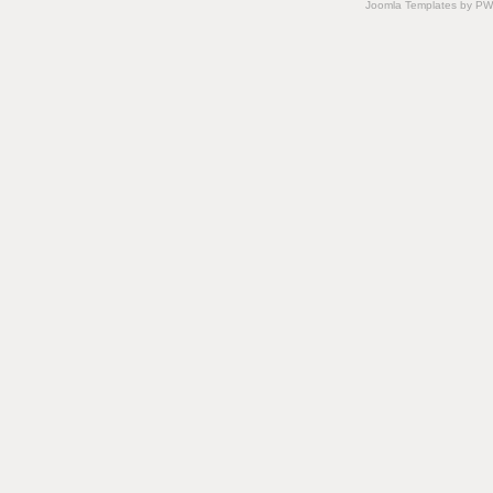
Joomla Templates
by PWC