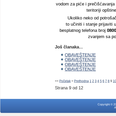
vodom za piće i prečišćavanja 
teritoriji opšti
Ukoliko neko od potrošač
to učiniti i stanje prija
besplatnog telefona broj
0800
zvanjem sa pod
Još članaka...
OBAVEŠTENJE
OBAVEŠTENJE
OBAVEŠTENJE
OBAVEŠTENJE
<<
Početak
<
Prethodna
1
2
3
4
5
6
7
8
9
1
Strana 9 od 12
Copyright © 2
A