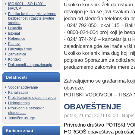
Ukoliko korisnik želi da ostvari
ISO 9001 - ISO 14001 -
HACCP
dovoljno je da se javi svakim 
Politika kvaliteta, zdravstvene
jedan od sledećih telefonskih b
bezbednosti i zaštite životne
sredine
- 024/ 792-050, lokal 115 – Bal
Lokacija
- 0800-024-004 broj koji je bes
Istorijat
- 024/ 874-246 – kancelarija u 
Reference
Planovi
zajednicama gde se inače vrši 
Filozofija firme
Ukoliko korisnik ima dug koji nij
Zahvalnice
potpisao Sporazum za odloženo
Kontakti
Dokumenti za preuzimanje
preduzmemo zakonske mere za 
Delatnosti
Zahvaljujemo se građanima koji
obaveze.
Vodosnabdevanje
Kanalizacija
POTISKI VODOVODI – TISZ
Prečišćavanje otpadnih voda
Hidrogradnja
OBAVEŠTENJE
Proizvodnja betonskih
elemenata
petak, 21 maj 2021 00:00 | Napis
Tehničke usluge
Privredno društvo POTISKI
Korisno znati
HORGOŠ
obaveštava potrošač