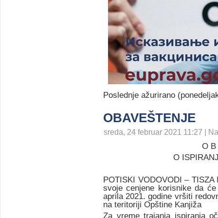
Poslednje ažurirano (ponedelja
OBAVEŠTENJE
sreda, 24 februar 2021 11:27 | Na
O B 
O ISPIRA
POTISKI VODOVODI – TISZA 
svoje cenjene korisnike da ć
aprila 2021. godine vršiti redo
na teritoriji Opštine Kanjiža
Za vreme trajanja ispiranja o