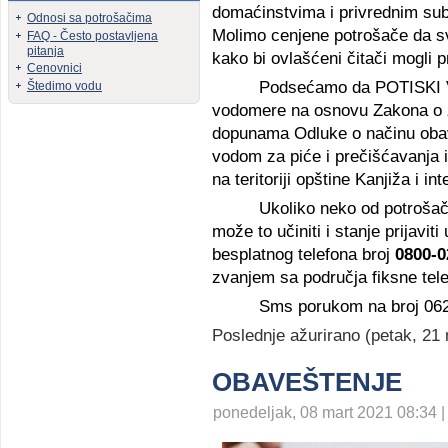
domaćinstvima i privrednim sub
Odnosi sa potrošačima
Molimo cenjene potrošače da s
FAQ - Često postavljena
pitanja
kako bi ovlašćeni čitači mogli p
Cenovnici
Podsećamo da
POTISKI
Štedimo vodu
vodomere na osnovu Zakona o z
dopunama Odluke o načinu obav
vodom za piće i prečišćavanja i
na teritoriji opštine Kanjiža
i in
Ukoliko neko od potrošač
može to učiniti i stanje prijav
besplatnog telefona broj
0800-0
zvanjem sa područja fiksne tele
Sms
porukom na broj 06
Poslednje ažurirano (petak, 21
OBAVEŠTENJE
ponedeljak, 08 mart 2021 08:34 |