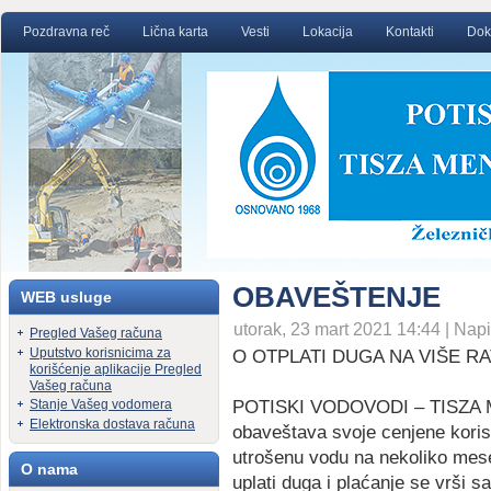
Pozdravna reč
Lična karta
Vesti
Lokacija
Kontakti
Dok
OBAVEŠTENJE
WEB usluge
utorak, 23 mart 2021 14:44 | Napi
Pregled Vašeg računa
Uputstvo korisnicima za
O OTPLATI DUGA NA VIŠE R
korišćenje aplikacije Pregled
Vašeg računa
POTISKI VODOVODI – TISZA
Stanje Vašeg vodomera
Elektronska dostava računa
obaveštava svoje cenjene koris
utrošenu vodu na nekoliko mese
O nama
uplati duga i plaćanje se vrši 