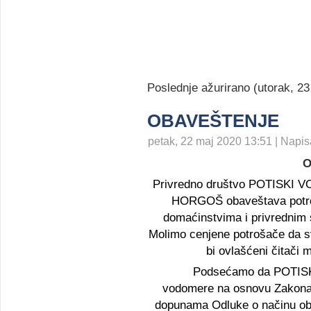
Poslednje ažurirano (utorak, 23
OBAVEŠTENJE
petak, 22 maj 2020 13:51 | Napis
O
Privredno društvo POTISKI
HORGOŠ
obaveštava potr
domaćinstvima i privrednim 
Molimo cenjene potrošače da s
bi ovlašćeni čitači 
Podsećamo da
POTIS
vodomere na osnovu Zakona 
dopunama Odluke o načinu oba