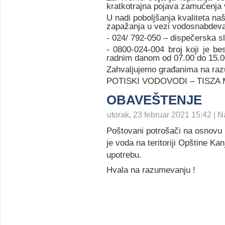
kratkotrajna pojava zamućenja 
U nadi poboljšanja kvaliteta n
zapažanja u vezi vodosnabdevan
- 024/ 792-050 – dispečerska sl
- 0800-024-004 broj koji je b
radnim danom od 07.00 do 15.0
Zahvaljujemo građanima na razu
POTISKI VODOVODI – TISZ
OBAVEŠTENJE
utorak, 23 februar 2021 15:42 | N
Poštovani potrošači na osnovu
je voda na teritoriji Opštine Ka
upotrebu.
Hvala na razumevanju !