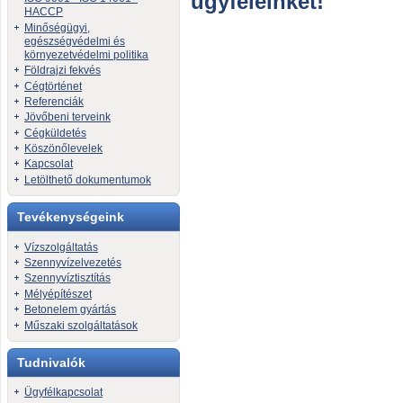
ügyfeleinket!
HACCP
Minőségügyi,
egészségvédelmi és
környezetvédelmi politika
Földrajzi fekvés
Cégtörténet
Referenciák
Jövőbeni terveink
Cégküldetés
Köszönőlevelek
Kapcsolat
Letölthető dokumentumok
Tevékenységeink
Vízszolgáltatás
Szennyvízelvezetés
Szennyvíztisztítás
Mélyépítészet
Betonelem gyártás
Műszaki szolgáltatások
Tudnivalók
Ügyfélkapcsolat