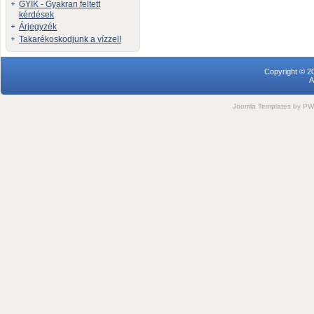
GYIK - Gyakran feltett
kérdések
Árjegyzék
Takarékoskodjunk a vízzel!
Copyright © 2
A
Joomla Templates
by PWC