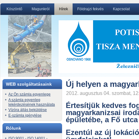
Köszöntő
Magunkról
Hírek
Földrajzi fekvés
Kapcsolat
Új helyen a magyar
WEB szolgáltatásaink
2012. augusztus 04. szombat, 12
Az Ön számla egyenlege
A számla egyenleg
Értesítjük kedves fo
lekérdezésének használata
Vízóra állás beküldése
magyarkanizsai irod
E-számla igénylése
épületébe, a Fő utca
Rólunk
Ezentúl az új lokáci
ISO 9001 - ISO 14001 -