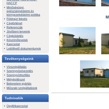
HACCP
Minőségügyi,
egészségvédelmi és
környezetvédelmi politika
M
Földrajzi fekvés
Cégtörténet
Referenciák
Jövőbeni terveink
Cégküldetés
Köszönőlevelek
Kapcsolat
Letölthető dokumentumok
Tevékenységeink
Vízszolgáltatás
Szennyvízelvezetés
Szennyvíztisztítás
Mélyépítészet
Betonelem gyártás
Műszaki szolgáltatások
Tudnivalók
Ügyfélkapcsolat