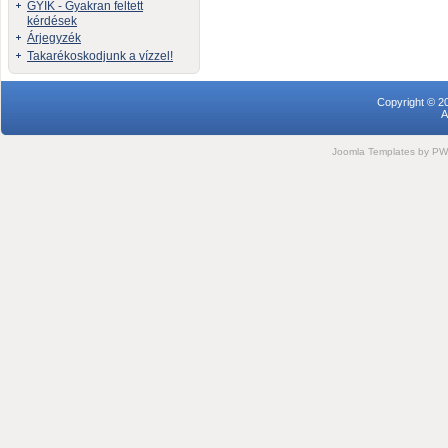
GYIK - Gyakran feltett
kérdések
Árjegyzék
Takarékoskodjunk a vízzel!
Copyright © 2
A
Joomla Templates
by PWC