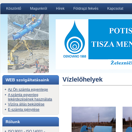
Köszöntő
Magunkról
Hírek
Földrajzi fekvés
Kapcsolat
Vízlelőhelyek
WEB szolgáltatásaink
Az Ön számla egyenlege
A számla egyenleg
lekérdezésének használata
Vízóra állás beküldése
E-számla igénylése
Rólunk
ISO 9001 - ISO 14001 -