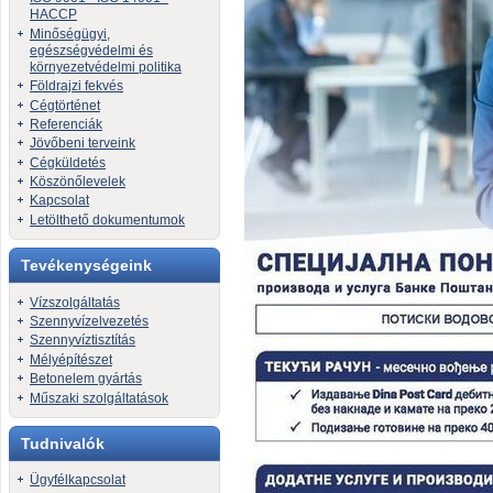
HACCP
Minőségügyi,
egészségvédelmi és
környezetvédelmi politika
Földrajzi fekvés
Cégtörténet
Referenciák
Jövőbeni terveink
Cégküldetés
Köszönőlevelek
Kapcsolat
Letölthető dokumentumok
Tevékenységeink
Vízszolgáltatás
Szennyvízelvezetés
Szennyvíztisztítás
Mélyépítészet
Betonelem gyártás
Műszaki szolgáltatások
Tudnivalók
Ügyfélkapcsolat