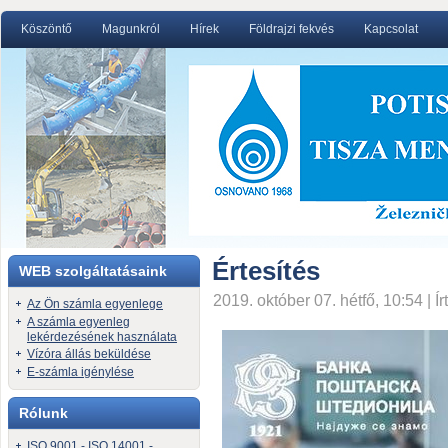
Köszöntő
Magunkról
Hírek
Földrajzi fekvés
Kapcsolat
Értesítés
WEB szolgáltatásaink
2019. október 07. hétfő, 10:54 | Ír
Az Ön számla egyenlege
A számla egyenleg
lekérdezésének használata
Vízóra állás beküldése
E-számla igénylése
Rólunk
ISO 9001 - ISO 14001 -