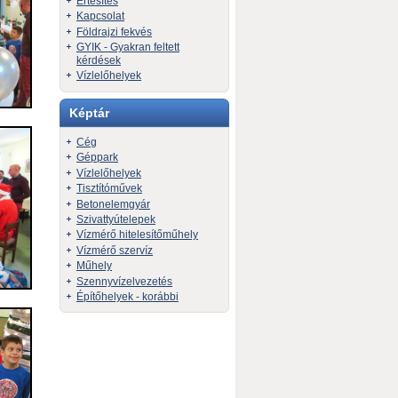
Értesítés
Kapcsolat
Földrajzi fekvés
GYIK - Gyakran feltett
kérdések
Vízlelőhelyek
Képtár
Cég
Géppark
Vízlelőhelyek
Tisztítóművek
Betonelemgyár
Szivattyútelepek
Vízmérő hitelesítőműhely
Vízmérő szervíz
Műhely
Szennyvízelvezetés
Építőhelyek - korábbi