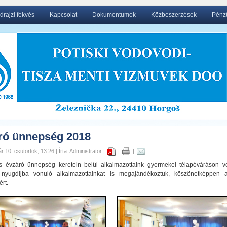
drajzi fekvés
Kapcsolat
Dokumentumok
Közbeszerzések
Pénzü
ró ünnepség 2018
r 10. csütörtök, 13:26 | Írta: Administrator |
|
|
 évzáró ünnepség keretein belül alkalmazottaink gyermekei télapóváráson ve
a nyugdijba vonuló alkalmazottainkat is megajándékoztuk, köszönetképpen 
rt.