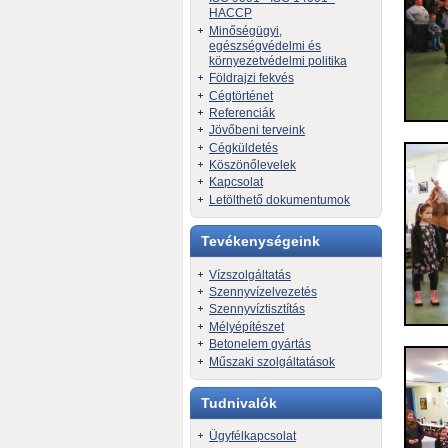
HACCP
Minőségügyi,
egészségvédelmi és
környezetvédelmi politika
Földrajzi fekvés
Cégtörténet
Referenciák
Jövőbeni terveink
Cégküldetés
Köszönőlevelek
Kapcsolat
Letölthető dokumentumok
Tevékenységeink
Vízszolgáltatás
Szennyvízelvezetés
Szennyvíztisztítás
Mélyépítészet
Betonelem gyártás
Műszaki szolgáltatások
Tudnivalók
Ügyfélkapcsolat