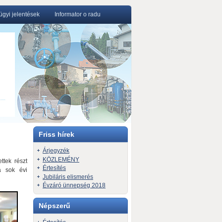
gyi jelentések
Informator o radu
Friss hírek
Árjegyzék
KÖZLEMÉNY
ttek részt
Értesítés
a sok évi
Jubiláris elismerés
Évzáró ünnepség 2018
Népszerű