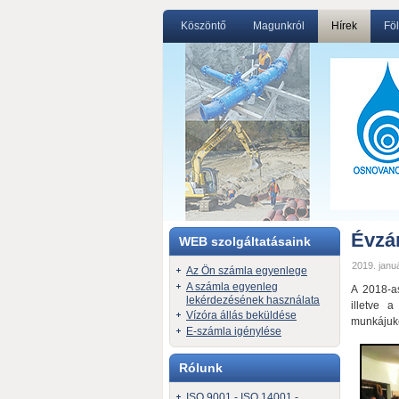
Köszöntő
Magunkról
Hírek
Föl
Évzá
WEB szolgáltatásaink
2019. januá
Az Ön számla egyenlege
A számla egyenleg
A 2018-as
lekérdezésének használata
illetve 
Vízóra állás beküldése
munkájuké
E-számla igénylése
Rólunk
ISO 9001 - ISO 14001 -