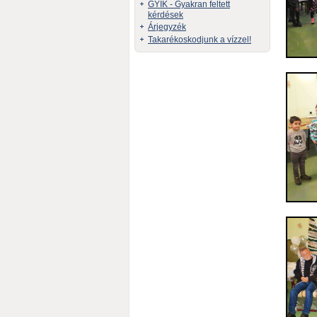
GYIK - Gyakran feltett
kérdések
Árjegyzék
Takarékoskodjunk a vízzel!