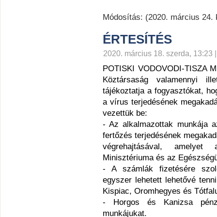
Módosítás: (2020. március 24. 
ÉRTESÍTÉS
2020. március 18. szerda, 13:23 | 
POTISKI VODOVODI-TISZA 
Köztársaság valamennyi ille
tájékoztatja a fogyasztókat,
ho
a vírus terjedésének megakadá
vezettük be:
- Az alkalmazottak munkája az 
fertőzés terjedésének megakad
végrehajtásával, amelyet
Minisztériuma és az Egészségüg
- A számlák fizetésére szol
egyszer lehetett lehetővé ten
Kispiac, Oromhegyes és Tótfa
- Horgos és Kanizsa pénztár
munkájukat.