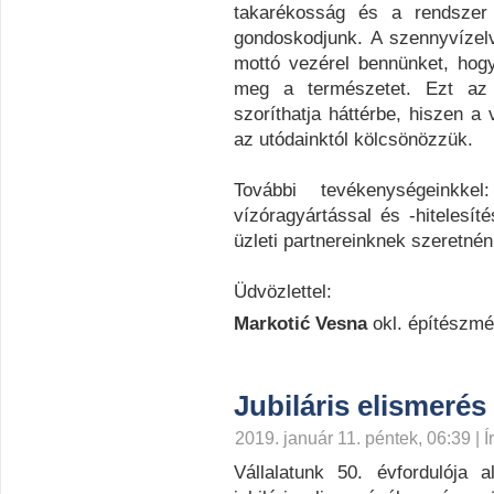
takarékosság és a rendszer é
gondoskodjunk. A szennyvízel
mottó vezérel bennünket, ho
meg a természetet. Ezt az
szoríthatja háttérbe, hiszen a
az utódainktól kölcsönözzük.
További tevékenységeinkke
vízóragyártással és -hitelesít
üzleti partnereinknek szeretnén
Üdvözlettel:
Markotić Vesna
okl. építészm
Jubiláris elismerés
2019. január 11. péntek, 06:39 | Ír
Vállalatunk 50. évfordulója