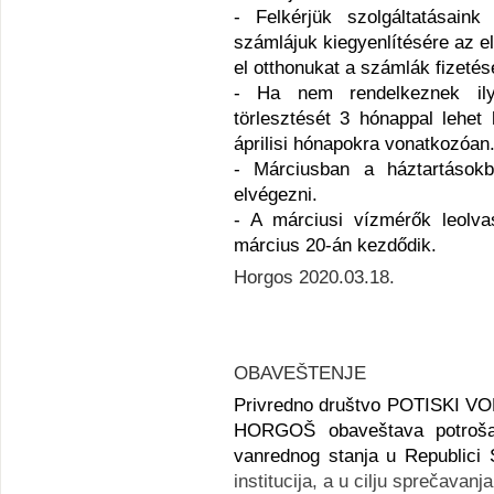
- Felkérjük szolgáltatásain
számlájuk kiegyenlítésére az e
el otthonukat a számlák fizeté
- Ha nem rendelkeznek ily
törlesztését 3 hónappal lehet 
áprilisi hónapokra vonatkozóan
- Márciusban a háztartások
elvégezni.
- A márciusi vízmérők leolv
március 20-án kezdődik.
Horgos 2020.03.18.
OBAVE
ŠTENJE
Privredno društvo POTISKI
HORGOŠ
obaveštava potro
vanrednog stanja u Republici 
institucija, a u cilju sprečavanja