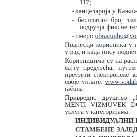
117;
-
канцеларија у Кањиж
-
бесплатан број тел
подручја фиксне те
-
имејл:
obracunho
@vod
Поднесци корисника у п
у рад и када нису подне
Корисницима су на рас
сајту предузећа, путем
преузети електронске к
своје уплате.
www.vodah
računa
Привредно друштво „
MENTI VIZMUVEK 
услуга у категоријама:
-
ИНДИВИДУАЛНИ
-
СТАМБЕНЕ ЗАЈЕ