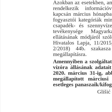
Azokban az esetekben, am
rendelkezik információ
kapcsán március hónapban
fogyasztói kategóriák mi
csapadék- és szennyvíze
tevékenysége Magyark
ellátásának módjáról szó
Hivatalos Lapja,
11/
20
15
2/
20
18)
44b. szakasza
megállapításra.
Amennyiben a szolgáltat
vízóra állásának adatai
2020. március 31-ig, ab
megállapított márciusi
esetleges panaszaik/kifo
Glišić