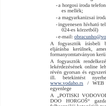
-
a horgosi iroda telef
es mellék;
-
a magyarkanizsai irod
-
ingyenesen hívható te
024-es körzetből)
-
e-mail:
obracunho@vo
A fogyasztók írásbeli 
eljárásba kerülnek, am
formanyomtatványon kerül
А
fogyasztók rendelkez
lekérdezésének online le
révén gyorsan és egyszer
ill. betekintést nyerh
www.vodaho.rs
/ WEB sz
egyenlege
A
„
POTISKI VODOVO
DOO HORGOŠ
“
gazd