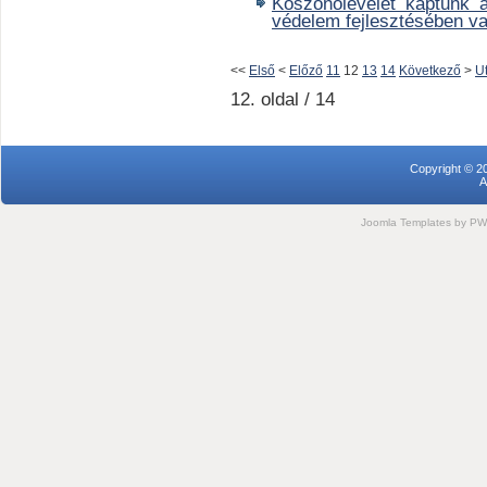
Köszönőlevelet kaptunk a
védelem fejlesztésében val
<<
Első
<
Előző
11
12
13
14
Következő
>
U
12. oldal / 14
Copyright © 2
A
Joomla Templates
by PWC