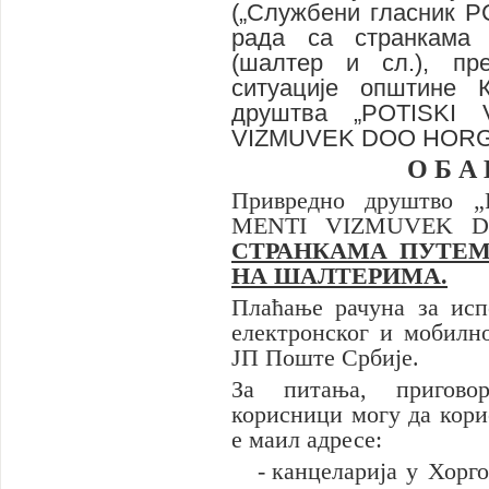
(„Службени гласник Р
рада са странкама 
(шалтер и сл.), пре
ситуације општине 
друштва
„
POTISKI 
VIZMUVEK DOO HOR
О Б А 
Привредно друштво „
MENTI VIZMUVEK 
СТРАНКАМА ПУТЕМ
НА
ШАЛТЕРИМА.
Плаћање рачуна за исп
електронског и мобилно
ЈП Поште Србије.
За питања, приговор
корисници могу да кори
е маил адресе:
-
канцелари
j
а
у Хорг