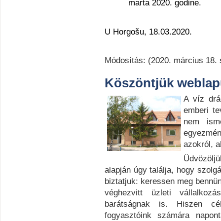
marta 2020. godine.
U Horgošu, 18.03.2020.
Módosítás: (2020. március 18. 
Köszöntjük webla
A víz dr
emberi te
nem isme
egyezmén
azokról, a
Üdvözölj
alapján úgy találja, hogy szolg
biztatjuk: keressen meg bennünk
véghezvitt üzleti vállalko
barátságnak is. Hiszen cé
fogyasztóink számára napont