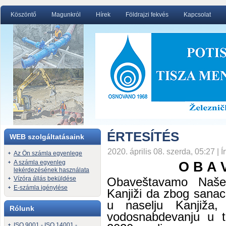
Köszöntő
Magunkról
Hírek
Földrajzi fekvés
Kapcsolat
ÉRTESÍTÉS
WEB szolgáltatásaink
2020. április 08. szerda, 05:27 | Í
Az Ön számla egyenlege
A számla egyenleg
O B A 
lekérdezésének használata
Obaveštavamo Naše
Vízóra állás beküldése
E-számla igénylése
Kanjiži
da
zbog sanaci
u naselju Kanjiža
Rólunk
vodosnabdevanju u t
ISO 9001 - ISO 14001 -