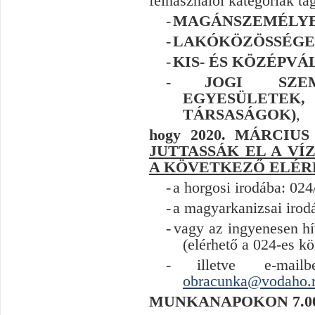
felhasználói kategóriák tag
-
MAGÁNSZEMÉLY
-
LAKÓKÖZÖSSÉG
-
KIS- ÉS KÖZÉPV
-
JOGI SZEM
EGYESÜLETEK,
TÁRSASÁGOK
)
,
hogy 2020. MÁRCIU
JUTTASSÁK EL A V
A KÖVETKEZŐ ELÉR
-
a horgosi irodába: 024
-
a magyarkanizsai irod
-
vagy az ingyenesen h
(elérhető a 024-es kö
-
illetve e-mai
obracunka@vodaho.
MUNKANAPOKON
7
.0