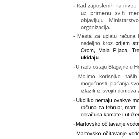
Rad
zaposlenih
na nivou 
-
uz primenu svih mera
objavljuju Ministarst
organizacija.
-
Mesta za uplatu računa
nedeljno kroz
prijem st
Orom, Mala Pijaca, Tr
ukidaju.
-
U radu ostaju Blagajne u Ho
-
Molimo korisnike naši
mogućnosti plaćanja svo
izlazili iz svojih domova
-
Ukoliko nemaju ovakve mo
računa za februar, mart 
obračuna kamate i utužen
-
Martovsko očitavanje vodo
-
Martovsko očitavanje vod