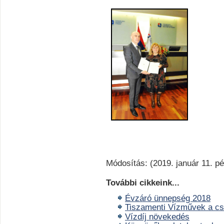
Módosítás: (2019. január 11. pé
További cikkeink...
Évzáró ünnepség 2018
Tiszamenti Vízművek a c
Vízdíj növekedés