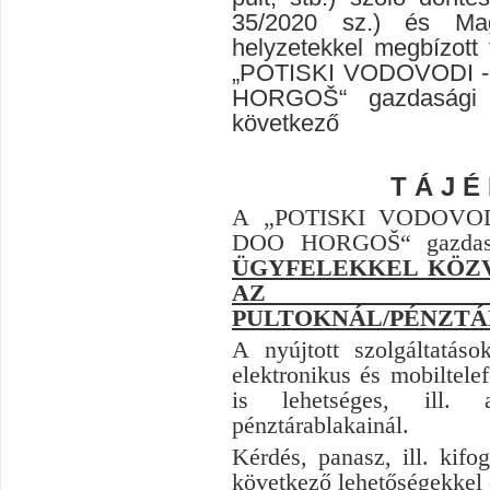
35/20
20
sz.
)
és Mag
helyzetekkel megbízott 
„
POTISKI VODOVODI -
HORGOŠ
“
gazdasági
következő
T Á J É
A
„
POTISKI VODOVO
DOO HORGOŠ
“
gazda
ÜGYFELEKKEL KÖZV
AZ ÜGY
PULTOKNÁL/PÉNZT
A nyújtott szolgáltatáso
elektronikus és mobiltele
is lehetséges, ill. 
pénztárablakainál.
Kérdés, panasz, ill. kifo
következő lehetőségekkel 