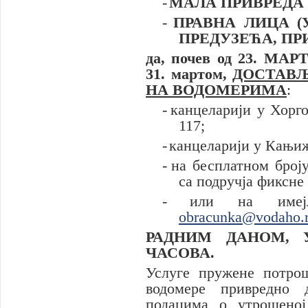
-
МАЛА ПРИВРЕДА
-
ПРАВНА ЛИЦА (
ПРЕДУЗЕЋА, ПР
да, почев од 23. МАРТ
31. мартом,
ДОСТАВЉ
НА ВОДОМЕРИМА
:
-
канцелариj
и
у Хорго
117;
-
канцеларији у Кањиж
-
на бесплатном броју
са подручја фиксне
-
или на име
obracunka@vodaho.
РАДНИМ ДАНОМ, 
ЧАСОВА.
Услуге пружене потрош
водомере привредно 
подацима о утрошеној