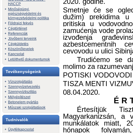
2020. godine.
HACCP
Smetnje će se ogled
Minőségügyi,
egészségvédelmi és
dužim) prekidima u 
környezetvédelmi politika
pritiska
u vodovodnoj 
Földrajzi fekvés
Cégtörténet
zamućenja vode prolaz
Referenciák
izvođenja građevi
Jövőbeni terveink
azbestcementnih 
Cégküldetés
cevovodu u ulici Sibinj
Köszönőlevelek
Kapcsolat
Trudićemo se d
Letölthető dokumentumok
molimo za razumevanj
Tevékenységeink
POTISKI VODOVODI
Vízszolgáltatás
TISZA MENTI VIZMU
Szennyvízelvezetés
08.04.2020.
Szennyvíztisztítás
Mélyépítészet
É R T
Betonelem gyártás
Műszaki szolgáltatások
Értesítjük Tis
Magyarkanizsán, a ví
Tudnivalók
munkálatok miatt, 20
hónapok folyamán,
Ügyfélkapcsolat