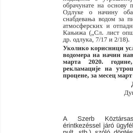
обрачунате на основу 
Одлуке
o
начину об
снабдевања водом за п
атмосферских и отпадн
Кањижа („Сл. лист оп
др. одлука, 7/17 и 2/18).
Уколико корисници усл
водомера на начин нав
марта 2020. године
рекламације на утро
процене, за месец март
Ду
A S
zerb Köztárs
érintkezéssel járó ügyfé
pult, stb.) szóló
dönté