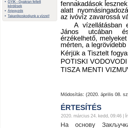
GYIK - Gyakran feltett
fennakadások lesznek 
kérdések
alatt nyomásingadozá
Árjegyzék
az ivóvíz zavarossá vá
Takarékoskodjunk a vízzel!
A vízellátásban 
János utcában é
érzékelhető, melyeke
mérten, a legrövidebb i
Kérjük a Tisztelt fogy
POTISKI VODOVODI
TISZA MENTI VIZMU
Módosítás: (2020. április 08. s
ÉRTESÍTÉS
2020. március 24. kedd, 09:46 | Ír
На основу
Закључ