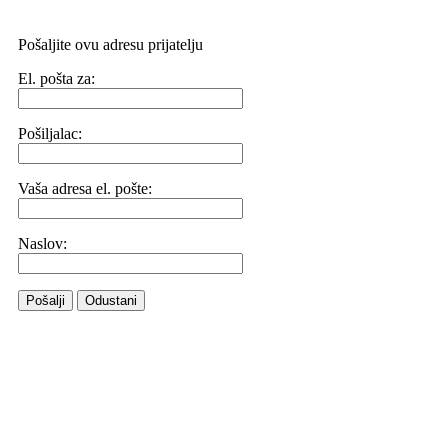
Pošaljite ovu adresu prijatelju
El. pošta za:
Pošiljalac:
Vaša adresa el. pošte:
Naslov:
Pošalji
Odustani