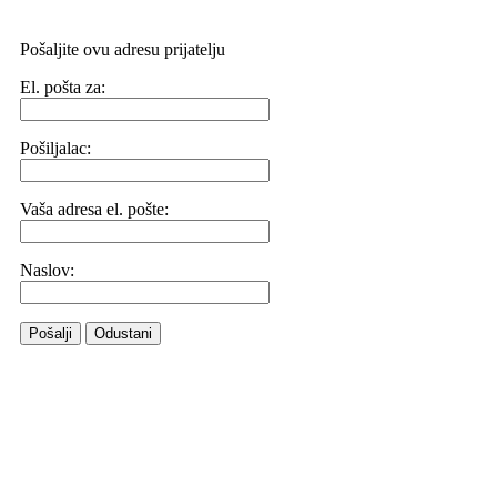
Pošaljite ovu adresu prijatelju
El. pošta za:
Pošiljalac:
Vaša adresa el. pošte:
Naslov:
Pošalji
Odustani