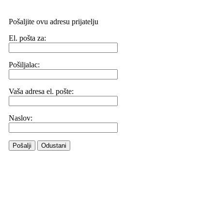
Pošaljite ovu adresu prijatelju
El. pošta za:
Pošiljalac:
Vaša adresa el. pošte:
Naslov:
Pošalji
Odustani