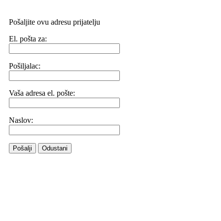
Pošaljite ovu adresu prijatelju
El. pošta za:
Pošiljalac:
Vaša adresa el. pošte:
Naslov:
Pošalji
Odustani