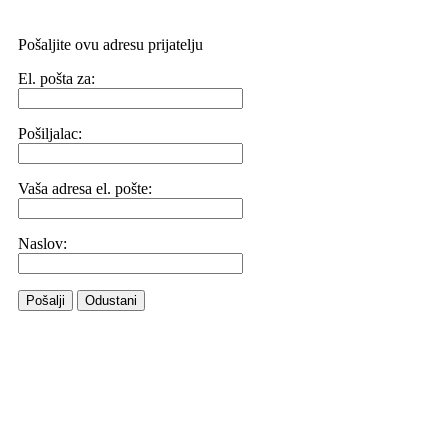
Pošaljite ovu adresu prijatelju
El. pošta za:
Pošiljalac:
Vaša adresa el. pošte:
Naslov:
Pošalji
Odustani