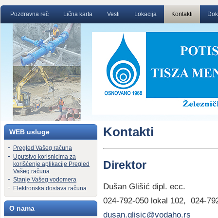
Pozdravna reč
Lična karta
Vesti
Lokacija
Kontakti
Dok
Kontakti
WEB usluge
Pregled Vašeg računa
Uputstvo korisnicima za
Direktor
korišćenje aplikacije Pregled
Vašeg računa
Stanje Vašeg vodomera
Dušan Glišić dipl. ecc.
Elektronska dostava računa
024-792-050 lokal 102, 024-79
O nama
dusan.glisic@vodaho.rs