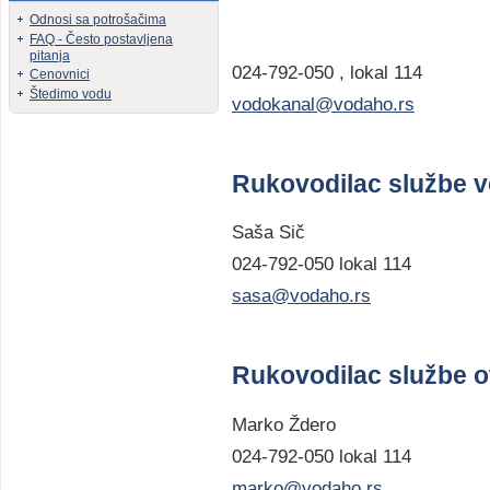
Odnosi sa potrošačima
FAQ - Često postavljena
pitanja
024-792-050 , lokal 114
Cenovnici
Štedimo vodu
vodokanal@vodaho.rs
Rukovodilac službe 
Saša Sič
024-792-050 lokal 114
sasa@vodaho.rs
Rukovodilac službe 
Marko Ždero
024-792-050 lokal 114
marko@vodaho.rs