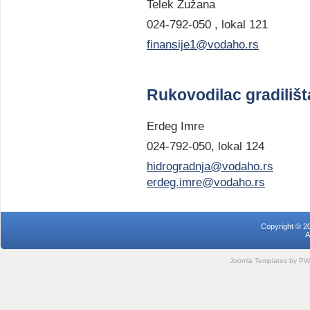
Telek Žužana
024-792-050 , lokal 121
finansije1@vodaho.rs
Rukovodilac gradilišt
Erdeg Imre
024-792-050, lokal 124
hidrogradnja@vodaho.rs
erdeg.imre@vodaho.rs
Copyright © 2
A
Joomla Templates
by PWC