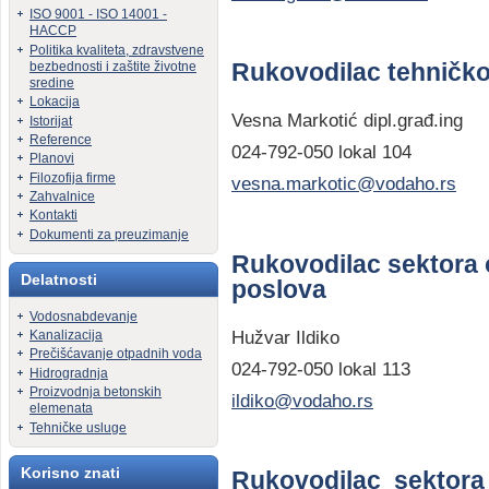
ISO 9001 - ISO 14001 -
HACCP
Politika kvaliteta, zdravstvene
bezbednosti i zaštite životne
Rukovodilac tehničko
sredine
Lokacija
Vesna Markotić dipl.građ.ing
Istorijat
Reference
024-792-050 lokal 104
Planovi
Filozofija firme
vesna.markotic@vodaho.rs
Zahvalnice
Kontakti
Dokumenti za preuzimanje
Rukovodilac sektora o
Delatnosti
poslova
Vodosnabdevanje
Hužvar Ildiko
Kanalizacija
Prečišćavanje otpadnih voda
024-792-050 lokal 113
Hidrogradnja
Proizvodnja betonskih
ildiko@vodaho.rs
elemenata
Tehničke usluge
Korisno znati
Rukovodilac sektora