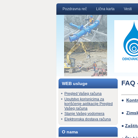
Pozdravna reč
Lična karta
Vesti
FAQ -
WEB usluge
Pregled Vašeg računa
Uputstvo korisnicima za
●
Kontr
korišćenje aplikacije Pregled
Vašeg računa
●
Zimsk
Stanje Vašeg vodomera
Elektronska dostava računa
●
Zašti
O nama