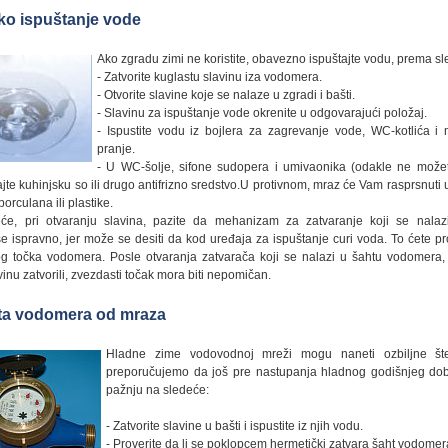
ko ispuštanje vode
Ako zgradu zimi ne koristite, obavezno ispuštajte vodu, prema s
- Zatvorite kuglastu slavinu iza vodomera.
- Otvorite slavine koje se nalaze u zgradi i bašti.
- Slavinu za ispuštanje vode okrenite u odgovarajući položaj.
- Ispustite vodu iz bojlera za zagrevanje vode, WC-kotlića i
pranje.
- U WC-šolje, sifone sudopera i umivaonika (odakle ne možete
ajte kuhinjsku so ili drugo antifrizno sredstvo.U protivnom, mraz će Vam rasprsnuti
porculana ili plastike.
će, pri otvaranju slavina, pazite da mehanizam za zatvaranje koji se nalaz
še ispravno, jer može se desiti da kod uređaja za ispuštanje curi voda. To ćete pr
g točka vodomera. Posle otvaranja zatvarača koji se nalazi u šahtu vodomera,
inu zatvorili, zvezdasti točak mora biti nepomičan.
ita vodomera od mraza
Hladne zime vodovodnoj mreži mogu naneti ozbiljne šte
preporučujemo da još pre nastupanja hladnog godišnjeg dob
pažnju na sledeće:
- Zatvorite slavine u bašti i ispustite iz njih vodu.
- Proverite da li se poklopcem hermetički zatvara šaht vodomer