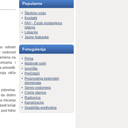
Popularne
Štedimo vodu
Kontakti
FAQ - Često postavljena
pitanja
Lokacija
Javne Nabavke
nas odmah
Fotogalerija
oz vodovod
vremena na
Firma
avinama i
Mašinski park
 primetiti.
Izvorišta
oja otiče
Prečistači
Proizvodnja betonskih
elemenata
Servis vodomera
u zidovima.
Crpne stanice
o da dobro
Radionica
ma micanja
Kanalizacija
asti točak
Gradilišta-prethodna
 pod hitno