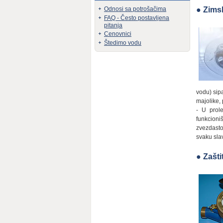
●
Zims
Odnosi sa potrošačima
FAQ - Često postavljena
pitanja
Cenovnici
Štedimo vodu
vodu) sip
majolike, 
- U prole
funkcioni
zvezdasto
svaku slav
●
Zašt