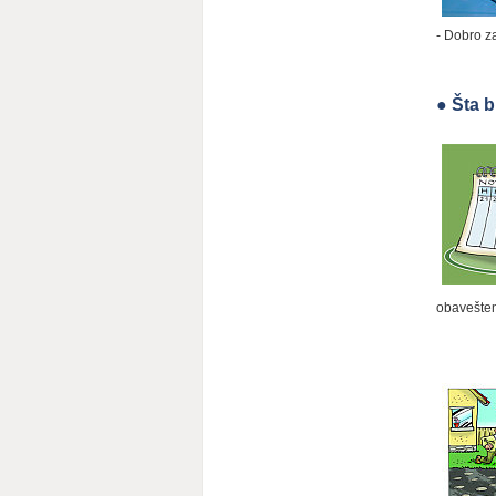
- Dobro z
●
Šta b
obavešten