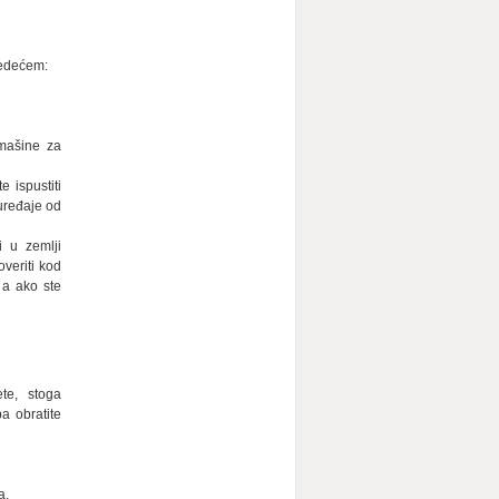
ledećem:
 mašine za
 ispustiti
 uređaje od
i u zemlji
overiti kod
 a ako ste
te, stoga
a obratite
a.