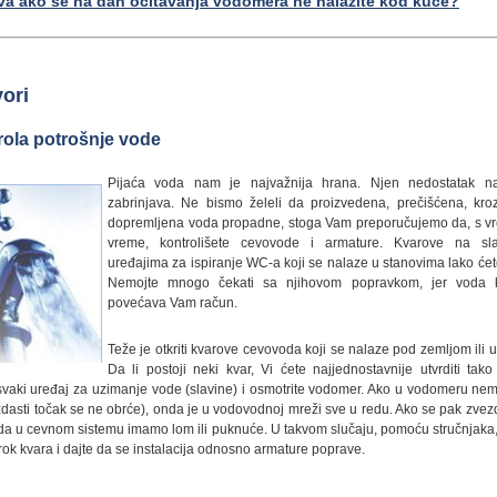
iva ako se na dan očitavanja vodomera ne nalazite kod kuće?
ori
rola potrošnje vode
Pijaća voda nam je najvažnija hrana. Njen nedostatak 
zabrinjava. Ne bismo želeli da proizvedena, prečišćena, kr
dopremljena voda propadne, stoga Vam preporučujemo da, s 
vreme, kontrolišete cevovode i armature. Kvarove na sl
uređajima za ispiranje WC-a koji se nalaze u stanovima lako ćete
Nemojte mnogo čekati sa njihovom popravkom, jer voda k
povećava Vam račun.
Teže je otkriti kvarove cevovoda koji se nalaze pod zemljom ili 
Da li postoji neki kvar, Vi ćete najjednostavnije utvrditi tak
 svaki uređaj za uzimanje vode (slavine) i osmotrite vodomer. Ako u vodomeru ne
zdasti točak se ne obrće), onda je u vodovodnoj mreži sve u redu. Ako se pak zvezd
da u cevnom sistemu imamo lom ili puknuće. U takvom slučaju, pomoću stručnjaka,
zrok kvara i dajte da se instalacija odnosno armature poprave.