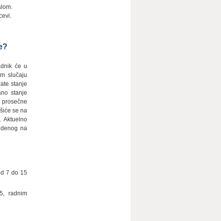
alom.
cevi.
e?
adnik će u
om slučaju
ate stanje
no stanje
o prosečne
šiće se na
. Aktuelno
edenog na
od 7 do 15
15, radnim