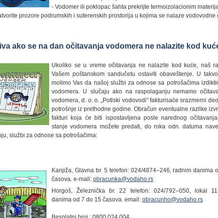
- Vodomer ili poklopac šahta prekrijte termoizolacionim materij
atvorite prozore podrumskih i suterenskih prostorija u kojima se nalaze vodovodne 
iva ako se na dan očitavanja vodomera ne nalazite kod kuć
Ukoliko se u vreme očitavanja ne nalazite kod kuće, naš r
Vašem poštanskom sandučetu ostaviti obaveštenje. U takv
molimo Vas da našoj službi za odnose sa potrošačima izdiktir
vodomera. U slučaju ako na raspolaganju nemamo očitava
vodomera, d. o. o. „Potiski vodovodi” fakturisaće srazmerni de
potrošnje iz prethodne godine. Obračun eventualne razlike izvr
fakturi koja će biti ispostavljena posle narednog očitavanja
stanje vodomera možete predati, do roka odn. datuma nav
ju, službi za odnose sa potrošačima:
Kanjiža, Glavna br. 5 telefon: 024/4874–246, radnim danima 
časova. e-mail:
obracunka@vodaho.rs
Horgoš, Železnička br. 22 telefon: 024/792–050, lokal 1
danima od 7 do 15 časova. email:
obracunho@vodaho.rs
Besplatni broj : 0800 024 004