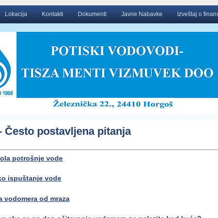
Lokacija
Kontakti
Dokumenti
Javne Nabavke
Izveštaj o fina
 Često postavljena pitanja
ola potrošnje vode
o ispuštanje vode
ta vodomera od mraza