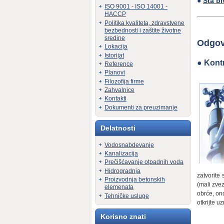
●
Šta b
ISO 9001 - ISO 14001 -
HACCP
Politika kvaliteta, zdravstvene
bezbednosti i zaštite životne
sredine
Odgov
Lokacija
Istorijat
●
Kont
Reference
Planovi
Filozofija firme
Zahvalnice
Kontakti
Dokumenti za preuzimanje
Delatnosti
Vodosnabdevanje
Kanalizacija
Prečišćavanje otpadnih voda
Hidrogradnja
zatvorite
Proizvodnja betonskih
(mali zve
elemenata
obrće, on
Tehničke usluge
otkrijte u
Korisno znati