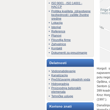
ISO 9001 - ISO 14001 -
HACCP
Politika kvaliteta, zdravstvene
bezbednosti i zaštite životne
sredine
Lokacija
Istorijat
Reference
Planovi
Filozofija firme
Zahvalnice
Kontakti
Dokumenti za preuzimanje
Delatnosti
Horgoš s
Vodosnabdevanje
najsevern
Kanalizacija
polu nego
Prečišćavanje otpadnih voda
Opština, 
Hidrogradnja
Sentom (Z
Proizvodnja betonskih
399 kvadr
elemenata
Kroz Horg
Tehničke usluge
(1997.).
Današnja 
Korisno znati
Horgoša i