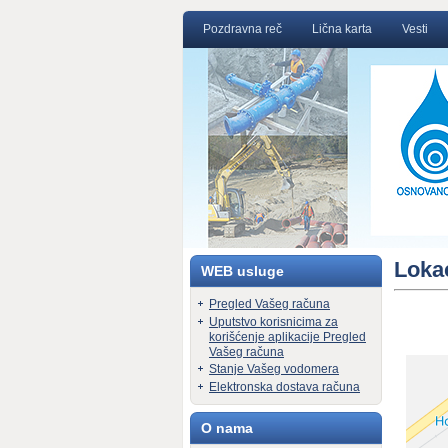
Pozdravna reč
Lična karta
Vesti
Lokac
WEB usluge
Pregled Vašeg računa
Uputstvo korisnicima za
korišćenje aplikacije Pregled
Vašeg računa
Stanje Vašeg vodomera
Elektronska dostava računa
O nama