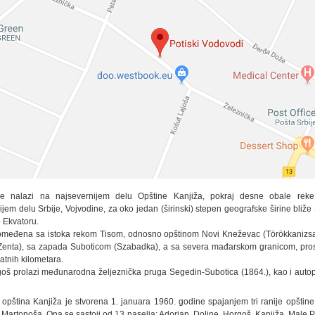
e nalazi na najsevernijem delu Opštine Kanjiža, pokraj desne obale reke
ijem delu Srbije, Vojvodine, za oko jedan (širinski) stepen geografske širine bliž
 Ekvatoru.
omeđena sa istoka rekom Tisom, odnosno opštinom Novi Kneževac (Törökkanizsa
enta), sa zapada Suboticom (Szabadka), a sa severa mađarskom granicom, pros
atnih kilometara.
oš prolazi međunarodna željeznička pruga Segedin-Subotica (1864.), kao i auto
opština Kanjiža je stvorena 1. januara 1960. godine spajanjem tri ranije opštine 
 Martonoša. Ona se sastoji od 13 naselja: Adorjan, Doline, Horgoš, Kanjiža, Male P