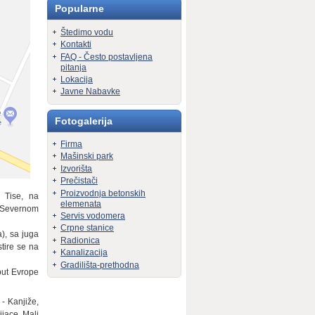
Popularne
Štedimo vodu
Kontakti
FAQ - Često postavljena
pitanja
Lokacija
Javne Nabavke
Fotogalerija
Firma
Mašinski park
Izvorišta
Prečistači
Proizvodnja betonskih
 Tise, na
elemenata
e Severnom
Servis vodomera
Crpne stanice
), sa juga
Radionica
tire se na
Kanalizacija
Gradilišta-prethodna
put Evrope
- Kanjiže,
ijace, Mali