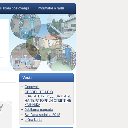
nsijskom poslovanju
Informator o radu
Vesti
Cenovnik
ОБАВЕШТЕЊЕ О
КВАЛИТЕТУ ВОДЕ ЗА ПИЋЕ
НА ТЕРИТОРИЈИ ОПШТИНЕ
КАЊИЖА
Jubilarna nagrada
Svečana sednica 2018
Lična karta