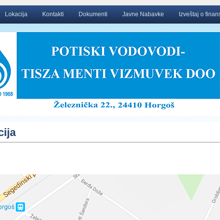
Lokacija
Kontakti
Dokumenti
Javne Nabavke
Izveštaj o fina
ija