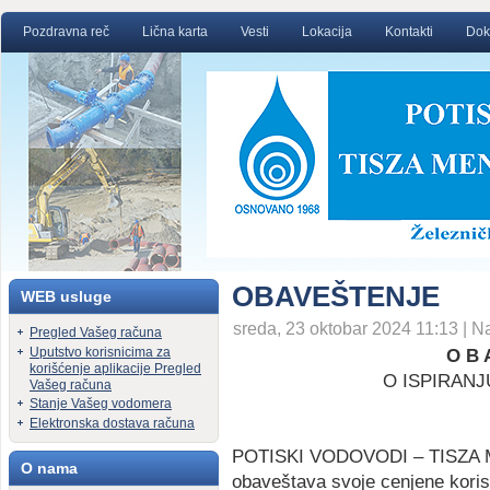
Pozdravna reč
Lična karta
Vesti
Lokacija
Kontakti
Dok
OBAVEŠTENJE
WEB usluge
sreda, 23 oktobar 2024 11:13 | N
Pregled Vašeg računa
Uputstvo korisnicima za
O B 
korišćenje aplikacije Pregled
O ISPIRAN
Vašeg računa
Stanje Vašeg vodomera
Elektronska dostava računa
POTISKI VODOVODI – TISZA
O nama
obaveštava svoje cenjene kori