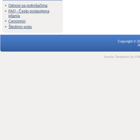
Odnosi sa potrošačima
FAQ - Često postavljena
pitanja
Cenovnici
Štedimo vodu
Copyright © 2
A
Joomla Templates
by PWC