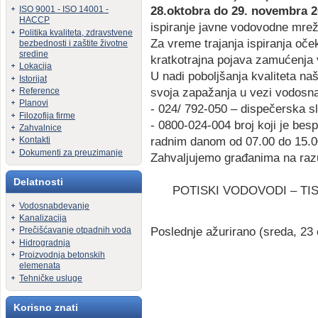
28.oktobra do 29. novembra 
ISO 9001 - ISO 14001 -
HACCP
ispiranje javne vodovodne mreže
Politika kvaliteta, zdravstvene
Za vreme trajanja ispiranja oče
bezbednosti i zaštite životne
sredine
kratkotrajna pojava zamućenja 
Lokacija
U
nadi poboljšanja kvaliteta n
Istorijat
svoja zapažanja u vezi vodosna
Reference
Planovi
- 024/ 792-050 – dispečerska sl
Filozofija firme
- 0800-024-004 broj koji je bes
Zahvalnice
radnim danom od 07.00 do 15.0
Kontakti
Dokumenti za preuzimanje
Zahvaljujemo građanima na razu
Delatnosti
POTISKI VODOVODI – T
Vodosnabdevanje
Kanalizacija
Poslednje ažurirano (sreda, 23
Prečišćavanje otpadnih voda
Hidrogradnja
Proizvodnja betonskih
elemenata
Tehničke usluge
Korisno znati