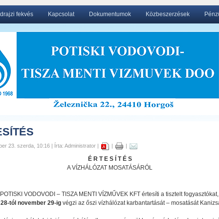
drajzi fekvés
Kapcsolat
Dokumentumok
Közbeszerzések
Pénzü
ESÍTÉS
er 23. szerda, 10:16 | Írta: Administrator |
|
|
É R T E S Í T É S
A VÍZHÁLÓZAT MOSATÁSÁRÓL
 POTISKI VODOVODI – TISZA MENTI VÍZMŰVEK KFT értesíti a tisztelt fogyasztókat
 28-tól november 29-ig
végzi az őszi vízhálózat karbantartását – mosatását Kaniz