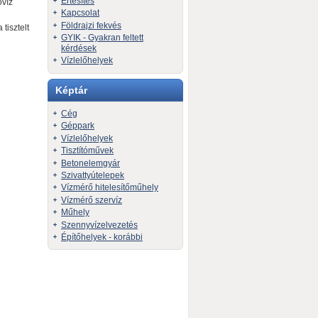
Értesítés
óvíz
Kapcsolat
Földrajzi fekvés
tisztelt
GYIK - Gyakran feltett
kérdések
Vízlelőhelyek
Képtár
Cég
Géppark
Vízlelőhelyek
Tisztítóművek
Betonelemgyár
Szivattyútelepek
Vízmérő hitelesítőműhely
Vízmérő szervíz
Műhely
Szennyvízelvezetés
Építőhelyek - korábbi