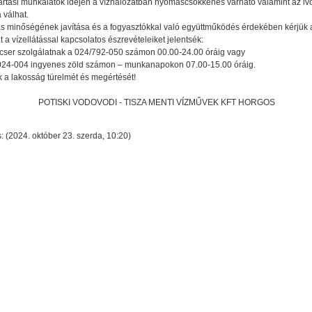
artási munkálatok idején a vízhálózatban nyomáscsökkenés várható valamint az iv
 válhat.
tás minőségének javítása és a fogyasztókkal való együttműködés érdekében kérjük a 
 a vízellátással kapcsolatos észrevételeiket jelentsék:
écser szolgálatnak a 024/792-050 számon 00.00-24.00 óráig vagy
024-004 ingyenes zöld számon – munkanapokon 07.00-15.00 óráig.
 a lakosság türelmét és megértését!
POTISKI VODOVODI - TISZA MENTI VÍZMŰVEK KFT HORGOS
: (2024. október 23. szerda, 10:20)