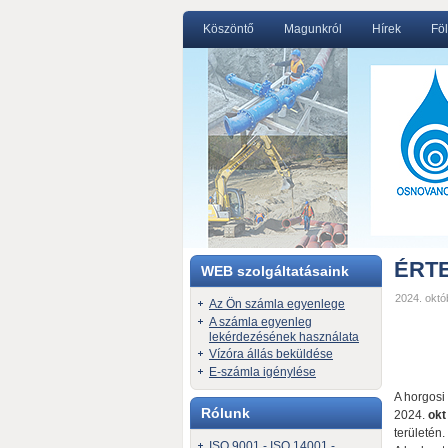
Köszöntő
Magunkról
Hírek
Föl
ÉRT
WEB szolgáltatásaink
2024. októb
Az Ön számla egyenlege
A számla egyenleg
lekérdezésének használata
Vízóra állás beküldése
E-számla igénylése
A horgosi
Rólunk
2024.
okt
területén.
ISO 9001 - ISO 14001 -