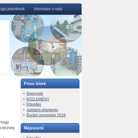
gyi jelentések
Informator o radu
Friss hírek
Árjegyzék
KÖZLEMÉNY
Értesítés
Jubiláris elismerés
Évzáró ünnepség 2018
, hogy
Népszerű
sa község